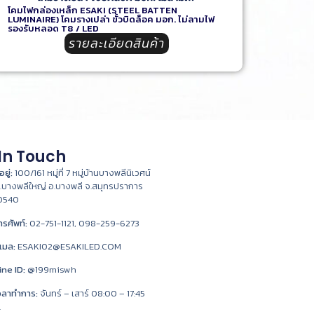
โคมไฟกล่องเหล็ก ESAKI (STEEL BATTEN
LUMINAIRE) โคมรางเปล่า ขั้วบิดล็อค มอก. ไม่ลามไฟ
รองรับหลอด T8 / LED
รายละเอียดสินค้า
In Touch
่อยู่:
100/161 หมู่ที่ 7 หมู่บ้านบางพลีนิเวศน์
.บางพลีใหญ่ อ.บางพลี จ.สมุทรปราการ
0540
ทรศัพท์:
02-751-1121, 098-259-6273
ีเมล:
ESAKI02@ESAKILED.COM
ine ID:
@199miswh
วลาทำการ:
จันทร์ – เสาร์ 08:00 – 17:45
.