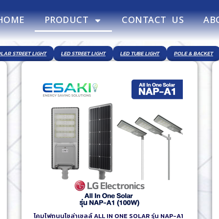
HOME
PRODUCT
CONTACT US
AB
OLAR STREET LIGHT
LED STREET LIGHT
LED TUBE LIGHT
POLE & BACKET
โคมไฟถนนโซล่าเซลล์ ALL IN ONE SOLAR รุ่น NAP-A1